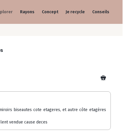
plorer
Rayons
Concept
Je recycle
Conseils
es
miroirs biseautes cote etageres, et autre côte etagères
cellent vendue cause deces