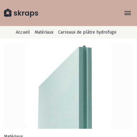
Explorer
Accueil
Matériaux
Carreaux de plâtre hydrofuge
Rayons
Concept
Je recycle
Conseils
Matériaux