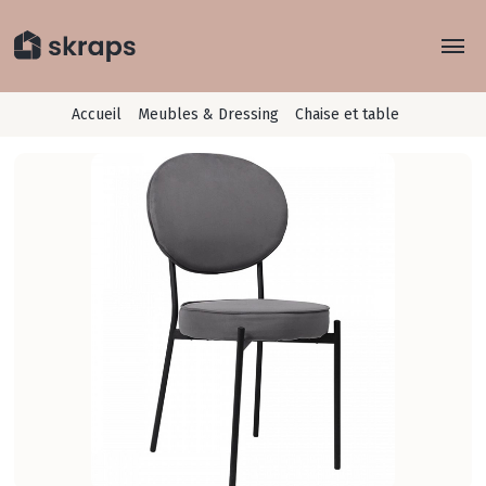
Explorer
Accueil
Meubles & Dressing
Chaise et table
Rayons
Concept
Je recycle
Conseils