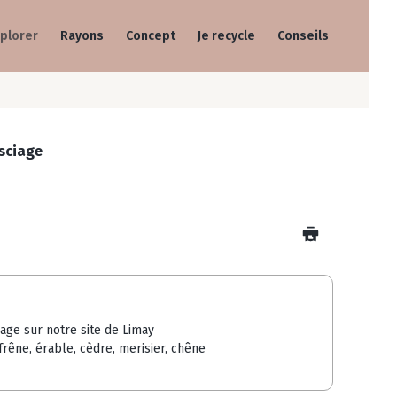
plorer
Rayons
Concept
Je recycle
Conseils
 sciage
iage sur notre site de Limay
frêne, érable, cèdre, merisier, chêne