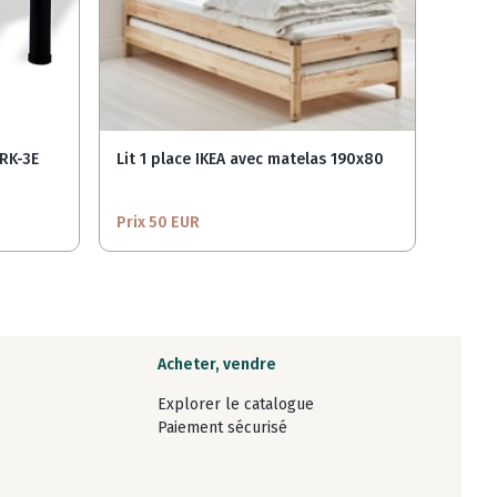
RK-3E
Lit 1 place IKEA avec matelas 190x80
Tract
PRO o
Prix 50 EUR
Prix 
Acheter, vendre
Explorer le catalogue
Paiement sécurisé