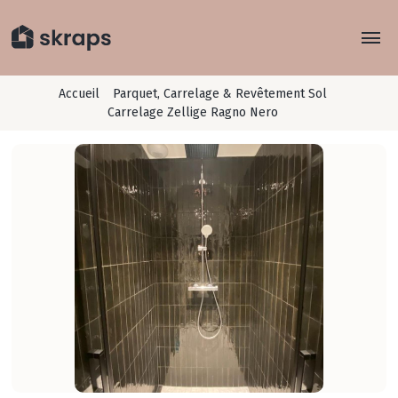
Explorer
Accueil
Parquet, Carrelage & Revêtement Sol
Carrelage Zellige Ragno Nero
Rayons
Concept
Je recycle
Conseils